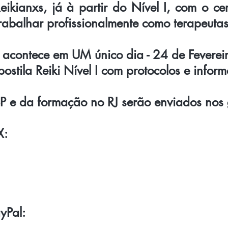
Reikianxs, já à partir do Nível I, com o ce
rabalhar profissionalmente como terapeutas
 acontece em UM único dia - 24 de Feverei
ostila Reiki Nível I com protocolos e infor
 SP e da formação no RJ serão enviados no
X:
1
yPal: