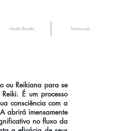
Health Benefits
Testimonials
o ou Reikiana para se
 Reiki. É um processo
ua consciência com a
3A abrirá imensamente
nificativo no fluxo da
nta a eficácia de seus